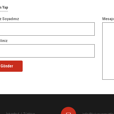
m Yap
z Soyadınız
Mesajı
liniz
İstanbul / Türkiye