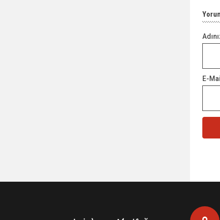
Yoru
Adını
E-Mai