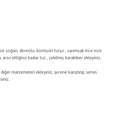
Taze soğan, dereotu, kornişon turşu , sarımsak ince ince
p, arzu ettiğiniz kadar tuz , çekilmiş karabiber ekleyiniz.
diğer malzemeleri ekleyiniz, iyicene karıştırıp, servis
siniz.